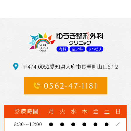
〒474-0052愛知県大府市長草町山口57-2
0562-47-1181
診療時間
月
火
水
木
金
土
日
8:30～12:00
●
●
●
●
●
●
／