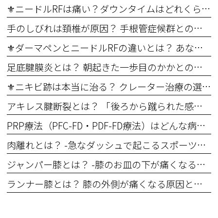
⚜️ニードルRFは痛い？ダウンタイムはどれくらい？ ― 治療前に知っておきたいポイント ―
手のしびれは頚椎が原因？ 手根管症候群との違いを整形外科医が解説
⚜️ダーマペンとニードルRFの違いとは？ あなたに合う治療はどちら？
足底腱膜炎とは？ 朝起きた一歩目のかかとの痛み、その原因は？
⚜️ニキビ跡は本当に治る？ クレーター治療の選択肢
アキレス腱断裂とは？ 「後ろから蹴られた感じ」が危険サイン
PRP療法（PFC-FD・PDF-FD療法）はどんな病気に適応がある？ ～整形外科専門医が再生医療の適応をわかりやすく解説～
肉離れとは？ -急なダッシュで起こるスポーツ外傷-
ジャンパー膝とは？ -膝のお皿の下が痛くなる原因-
ランナー膝とは？ 膝の外側が痛くなる原因と対処法