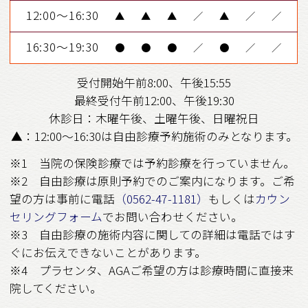
12:00～16:30
▲
▲
▲
／
▲
／
／
16:30～19:30
●
●
●
／
●
／
／
受付開始午前8:00、午後15:55
最終受付午前12:00、午後19:30
休診日：木曜午後、土曜午後、日曜祝日
▲：12:00～16:30は自由診療予約施術のみとなります。
※1 当院の保険診療では予約診療を行っていません。
※2 自由診療は原則予約でのご案内になります。ご希
望の方は事前に電話
（0562-47-1181）
もしくは
カウン
セリングフォーム
でお問い合わせください。
※3 自由診療の施術内容に関しての詳細は電話ではす
ぐにお伝えできないことがあります。
※4 プラセンタ、AGAご希望の方は診療時間に直接来
院してください。