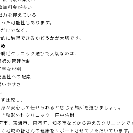
追加料金が多い
出力を抑えている
いった可能性もあります。
格だけでなく、
合的に納得できるかどうか
が大切です。
とめ
療脱毛クリニック選びで大切なのは、
医師の管理体制
丁寧な説明
安全性への配慮
通いやすさ
す。
らず比較し、
自身が安心して任せられると感じる場所を選びましょう。
うき整形外科クリニック 田中佑樹
大府市、東海市、東浦町、知多市などから通えるクリニックで
広く地域の皆さんの健康をサポートさせていただいています。