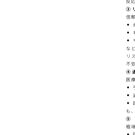
反
③
信
な
リ
不
④
医
も
⑤
極