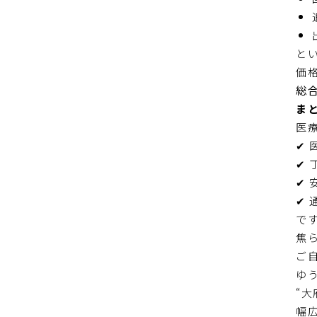
と
価
総
ま
医
✔ 
✔ 
✔ 
✔ 
で
焦
ご
ゆ
“
幅