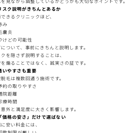
応を見ながら調整しているかどうかも大切なポイントです。
 リスク説明がきちんとあるか
頼できるクリニックほど、
赤み
毛嚢炎
やけどの可能性
どについて、事前にきちんと説明します。
スクを隠さず説明することは、
安を煽ることではなく、誠実さの証です。
 通いやすさも重要
療脱毛は複数回通う施術です。
予約の取りやすさ
通院距離
診療時間
、意外と満足度に大きく影響します。
 「価格の安さ」だけで選ばない
端に安い料金には、
回数制限が厳しい