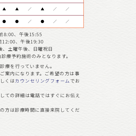
▲
▲
／
▲
／
／
●
●
／
●
／
／
8:00、午後15:55
2:00、午後19:30
後、土曜午後、日曜祝日
は自由診療予約施術のみとなります。
約診療を行っていません。
のご案内になります。ご希望の方は事
しくは
カウンセリングフォーム
でお
関しての詳細は電話ではすぐにお伝え
望の方は診療時間に直接来院してくだ