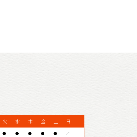
火
水
木
金
土
日
●
●
●
●
●
／