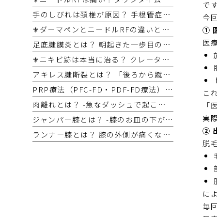
で
手のしびれは頚椎が原因？ 手根管症候群との違いを整形外科医が解説
今
⚜️ダーマペンとニードルRFの違いとは？ あなたに合う治療はどちら？
①
医
足底腱膜炎とは？ 朝起きた一歩目のかかとの痛み、その原因は？
⚜️ニキビ跡は本当に治る？ クレーター治療の選択肢
アキレス腱断裂とは？ 「後ろから蹴られた感じ」が危険サイン
PRP療法（PFC-FD・PDF-FD療法）はどんな病気に適応がある？ ～整形外科専門医が再生医療の適応をわかりやすく解説～
こ
肉離れとは？ -急なダッシュで起こるスポーツ外傷-
「
実
ジャンパー膝とは？ -膝のお皿の下が痛くなる原因-
②
ランナー膝とは？ 膝の外側が痛くなる原因と対処法
脱
に
毎