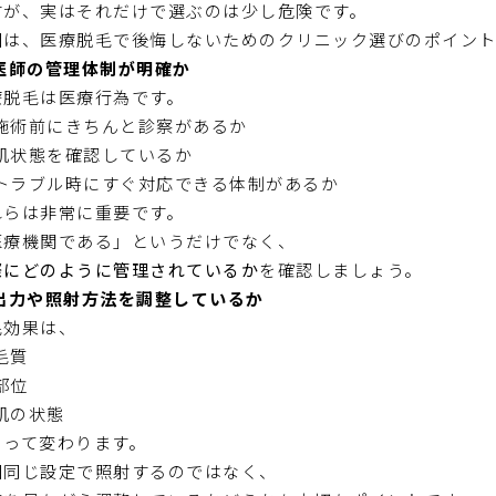
すが、実はそれだけで選ぶのは少し危険です。
回は、医療脱毛で後悔しないためのクリニック選びのポイント
 医師の管理体制が明確か
療脱毛は医療行為です。
施術前にきちんと診察があるか
肌状態を確認しているか
トラブル時にすぐ対応できる体制があるか
れらは非常に重要です。
医療機関である」というだけでなく、
際にどのように管理されているか
を確認しましょう。
 出力や照射方法を調整しているか
毛効果は、
毛質
部位
肌の状態
よって変わります。
回同じ設定で照射するのではなく、