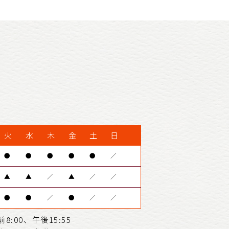
火
水
木
金
土
日
●
●
●
●
●
／
▲
▲
／
▲
／
／
●
●
／
●
／
／
8:00、午後15:55