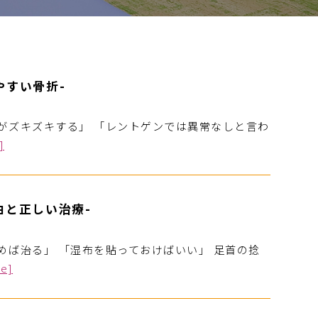
やすい骨折-
足がズキズキする」 「レントゲンでは異常なしと言わ
]
由と正しい治療-
めば治る」 「湿布を貼っておけばいい」 足首の捻
re]