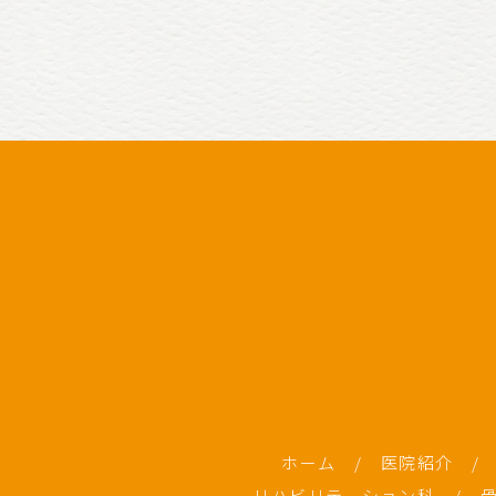
ホーム
/
医院紹介
/
リハビリテーション科
/
骨