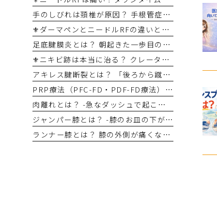
手のしびれは頚椎が原因？ 手根管症候群との違いを整形外科医が解説
⚜️ダーマペンとニードルRFの違いとは？ あなたに合う治療はどちら？
足底腱膜炎とは？ 朝起きた一歩目のかかとの痛み、その原因は？
⚜️ニキビ跡は本当に治る？ クレーター治療の選択肢
アキレス腱断裂とは？ 「後ろから蹴られた感じ」が危険サイン
PRP療法（PFC-FD・PDF-FD療法）はどんな病気に適応がある？ ～整形外科専門医が再生医療の適応をわかりやすく解説～
肉離れとは？ -急なダッシュで起こるスポーツ外傷-
ジャンパー膝とは？ -膝のお皿の下が痛くなる原因-
ランナー膝とは？ 膝の外側が痛くなる原因と対処法