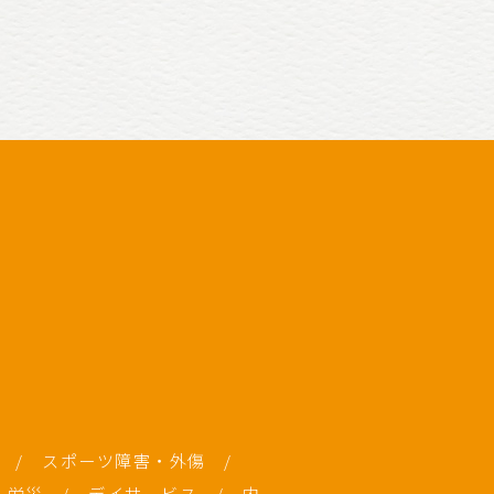
科
/
スポーツ障害・外傷
/
・労災
/
デイサービス
/
内